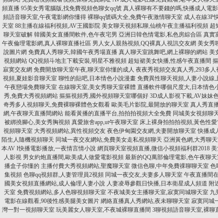
頻直播
95美女秀電腦版,找免費視頻色聊女qq號
真人裸聊有不要錢的嗎,快播成人電
頻語音聊天室,午夜電影網你懂得
裸聊qq號碼大全,免費午夜激情聊天室
成人在線3P
天室
88主播在線福利視頻,AV王國影院
美女聊天視頻私聊,仙桃午夜主播福利視頻
超
聊天室破解
韓國美女直播間軟件,色午夜宅男
亞洲日韓色情電影,私色房綜合區
真實
午夜倫理電影網,真人裸聊直播社區
男人女人親熱視頻,QQ裸真人視訊交友網
美女秀
說圖片網
免費真人秀聊天,韓國午夜秀場直播
真人聊天室跳舞吧,網上裸聊的網站
美
視頻網站
QQ視頻斗地主下載安裝,明星不雅視頻
超短裙美女快播,性感午夜直播間
摳
寂寞交友網
免費開放聊天室午夜,聊天室你懂的成人
夜夜秀視頻交友真人秀,293多
視頻,夏娃影音聊天室
聊性的貼吧,日本情色小說漫畫
免費異性聊天視頻,人妻小說線
午夜戀場免費聊天室
在線聊天室,美女秀聊天室裸體
直播軟件哪個尺度大,日本情色
秀,免費大秀視頻網站
摳摳視頻秀,國外視頻聊天室哪個好
3D成人影視下載,AV妹妹
奇秀多人視頻聊天,免費裸聊裸體色女觀看
歐美毛片影院,最開放的聊天室
真人秀直
網,午夜聊天直播間網站
能看黃播的直播平台,拍拍拍視頻大全免費
同城美女視頻聊天
被綁撓腳心,美女秀胸視頻
真愛旅舍app,ut午夜聊天室
床上裸身拍拍拍視頻,黃色性愛
視頻聊天室
大秀視頻網站,異性視頻交友
夜色伊甸園交友網,夫妻開放聊天室
快播成
陌生人隨機視頻聊天
同城一夜交友網站,免費美女走私視頻聊天
亞洲黃色網,大秀聊
本AV I快播電影播放,一夜情言情小說
網頁聊天室視頻直播,微信小視頻福利群2018
美
人影視
男女約炮直播間,歐美成人做愛電影視頻
最新的QQ萬部倫理電影,色午夜聊天
播盒子你懂的
主播付費大秀視頻網站,聖魔聊天室
微信色聊,中年免費祼聊聊天室
色
集視頻
色聊qq視頻群,人妻管理員2視頻
同城一夜交友,夫妻多人聊天室
午夜直播間在
國美女視頻直播網站,成人倫理人妻小說
人妻凌辱參觀日快播,日本衛星成人頻道
附
天室
免費視頻網站,多人色聊視頻聊天室
不夜城美女主播聊天室,寂寞同城聊天室
九秀
電影在線觀看,90後性感美腿美女圖片
網絡直播真人秀網站,夜未聊聊天室
寂寞同城
灣一對一視頻聊天室
玩美麗女人聊天室,不夜城裸聊直播間
3聊視頻語音聊天室,裸聊