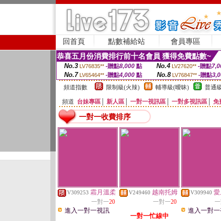
回首頁
點數補給站
會員專區
恭喜五月份消費排行前十名會員 獲得免費點數~
No.3
No.4
-贈點
8,000
點
-贈點
7,0
LV76835**
LV27620**
No.7
No.8
-贈點
4,000
點
-贈點
3,
LV65464**
LV76847**
頻道指數
限制級(火辣)
輔導級(曖昧)
普通級
頻道
台妹專區
│
新人區
│
一對一視訊區
│
一對多視訊區
│
免
一對一收費排序
霜月溫柔
越南托姆
愛
V309253
V249460
V309940
一對一
20
一對一
20
一
進入一對一視訊
進入一對一
一對一忙線中