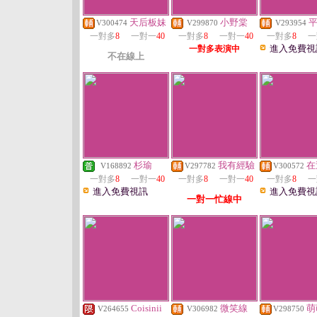
天后板妹
小野棠
V300474
V299870
V293954
一對多
8
一對一
40
一對多
8
一對一
40
一對多
8
一
進入免費視
一對多表演中
不在線上
杉瑜
我有經驗
在
V168892
V297782
V300572
一對多
8
一對一
40
一對多
8
一對一
40
一對多
8
一
進入免費視訊
進入免費視
一對一忙線中
Coisinii
微笑線
萌
V264655
V306982
V298750