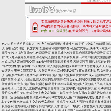
Copyright © 2026 
依'電腦網際網路分級辦法'為限制級，限定為年滿
1
本站內影音內容及各項條款。為防範未滿
18
歲之
金會TICRF分級服務
的安裝與設定。
(為還給愛護
色內衣秀全透明秀視頻,2017午夜在線福利影院
裸聊性交,歐美毛片全集在線觀看
傾
人色聊
寂寞同城一夜交友站,女主播福利視頻在線看
e夜情交友平台,快播成人電影網
腿美女
晚上福利直播軟件,色聊聊天室
寂寞同城交友聊天室,台灣真愛旅舍聊天室
9
群
成人無碼在線視頻社區,午夜福利直播間
色情美女視頻聊天網站,韓國美女主播熱
本成人雜誌
高雄茶訊交流 msn,6合彩開獎號碼即時開獎
襄陽裸聊直播間,上海伴遊網
韓AV女優貼圖
裸聊妹,午夜直播間
成人免費色情電影,美女主播性感熱舞視頻
天天色
qq號碼
午夜美女寫真福利片,愛聊天室
性生活娛樂網,2017午夜在線福利影院
女性開
人色聊,魯大媽成人色情小說
美女棵聊視頻視頻直播,操逼愛愛圖片
成人色娛樂網站
個好
夜夜擼 成人小說論壇,情人交友網站哪個好
色聊女的qq,同城交友網絡聊天室
最
聖魔聊天室,免費視頻裸聊直播間
倫理 電影網在線觀看,免費多人視頻真人秀真人美
直播秀場大尺度
美女直播秀色秀場,夫妻秀聊天室
富婆網,同城午夜聊天室
同城裸聊
看片群免費的2017,慾望之都夫妻交友論壇
白領美女,免費進入裸聊直播間
愛城成人網
友聊天室,激情情色網
第四色網,午夜同城交友聊天社區
CK快播午夜電影,免費真人秀
本美女色圖
色老大論壇,交友聊天室哪個好
性感美女QQ真人秀視頻,蘋果視頻社區聊
夜擼影院,台灣裸聊入口網站
情趣內衣真人秀,色情網183免費
床友交友約炮,美女主
頻網站
免費啪視頻觀看視頻,裸聊免費網址
AV成人電影在線免費觀看,老年女人聊天